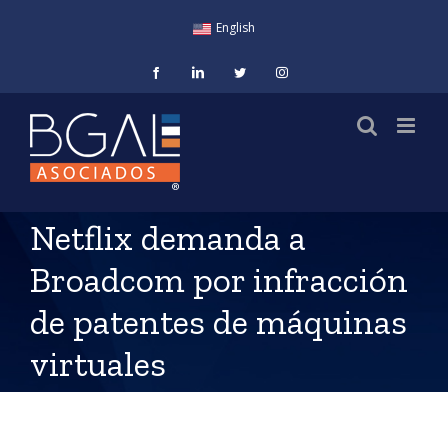
Saltar
English
al
contenido
Facebook
LinkedIn
Twitter
Instagram
Netflix demanda a
Broadcom por infracción
de patentes de máquinas
virtuales